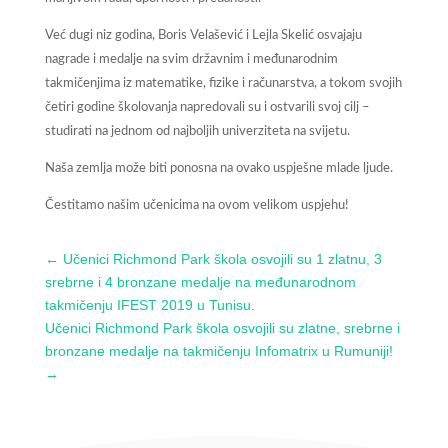
Već dugi niz godina, Boris Velašević i Lejla Skelić osvajaju
nagrade i medalje na svim državnim i međunarodnim
takmičenjima iz matematike, fizike i računarstva, a tokom svojih
četiri godine školovanja napredovali su i ostvarili svoj cilj –
studirati na jednom od najboljih univerziteta na svijetu.
Naša zemlja može biti ponosna na ovako uspješne mlade ljude.
Čestitamo našim učenicima na ovom velikom uspjehu!
←
Učenici Richmond Park škola osvojili su 1 zlatnu, 3
srebrne i 4 bronzane medalje na međunarodnom
takmičenju IFEST 2019 u Tunisu.
Učenici Richmond Park škola osvojili su zlatne, srebrne i
bronzane medalje na takmičenju Infomatrix u Rumuniji!
→