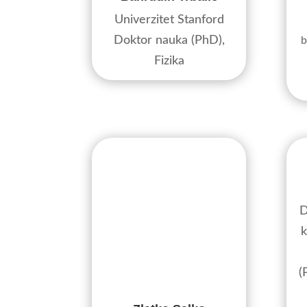
Univerzitet Stanford
Doktor nauka (PhD),
b
Fizika
D
k
(