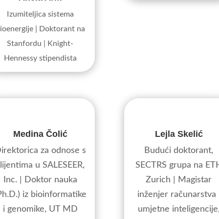
Izumiteljica sistema
ioenergije | Doktorant na
Stanfordu | Knight-
Hennessy stipendista
Medina Čolić
Lejla Skelić
irektorica za odnose s
Budući doktorant,
lijentima u SALESEER,
SECTRS grupa na ET
Inc. | Doktor nauka
Zurich | Magistar
Ph.D.) iz bioinformatike
inženjer računarstva 
i genomike, UT MD
umjetne inteligencije