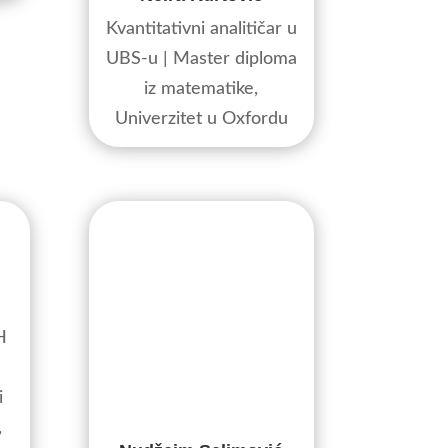
Kvantitativni analitičar u
UBS-u | Master diploma
iz matematike,
Univerzitet u Oxfordu
H
i
,