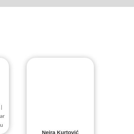
 |
ar
-u
Neira Kurtović