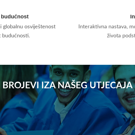
 budućnost
I
i globalnu osviještenost
Interaktivna nastava, mo
t budućnosti.
života podst
BROJEVI IZA NAŠEG UTJECAJA