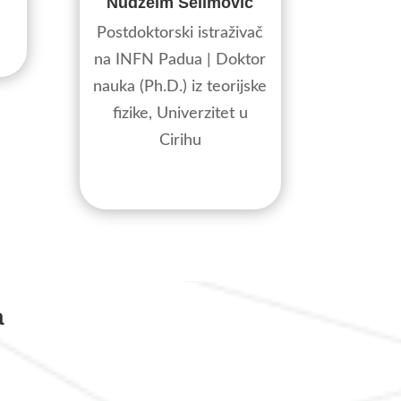
Nudžeim Selimović
Postdoktorski istraživač
na INFN Padua | Doktor
nauka (Ph.D.) iz teorijske
fizike, Univerzitet u
Cirihu
a