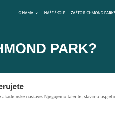
O NAMA
NAŠE ŠKOLE
ZAŠTO RICHMOND PARK?
HMOND PARK?
erujete
akademske nastave. Njegujemo talente, slavimo uspjehe i