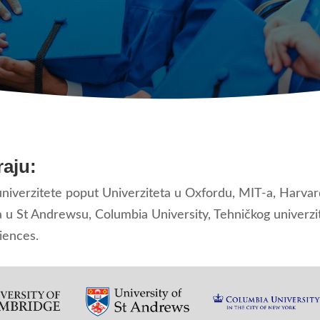
raju:
univerzitete poput Univerziteta u Oxfordu, MIT-a, Harva
 u St Andrewsu, Columbia University, Tehničkog univerzit
iences.