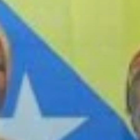
Richmond Park Schools ponosno slavi
izvanredne uspjehe naših učenika na
GENIUS Olympiad 2025
, održanoj od
9.
do 13. juna
na Rochester Institute of
Technology (RIT), SAD. Ovaj prestižni
međunarodni konkurs okupio je preko
960 finalista iz 58 zemalja
koji su
predstavili svoje inovativne projekte iz
oblasti ekologije i umjetnosti.