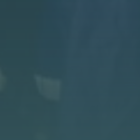
Melikin projekat je izabran kao jedan od
najboljih u Evropi, gdje je ponudio
pojednostavljeni pristup otkrivanju
oštećenja na cijevima.