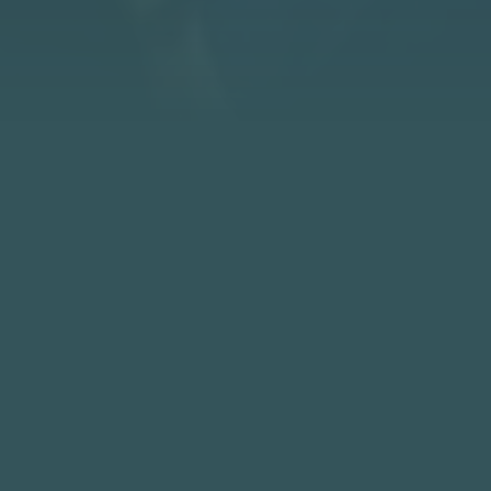
MIT – Massachusetts Institute of
Technology u Sjedinjenim Američkim
Državama ovog jeseni postat će bogatiji
za dva izuzetna bosanska talenta,
diplomce Richmond Park International
Secondary School Sarajevo, koji su na ovaj
prestižni univerzitet primljeni isključivo
zahvaljujući svom marljivom radu,
upornosti i predanosti.