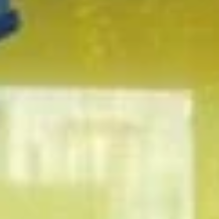
S ponosom objavljujemo da je
Muhamed
Numanović
, učenik Richmond Park
Schools Tuzla, uvršten u
zvaničnu Kuću
slavnih Međunarodne olimpijade iz
fizike (IPhO)
– prestižno priznanje koje se
dodjeljuje učenicima koji su osvojili tri ili
više medalja na ovom svjetski priznatom
takmičenju. Muhamed je
jedini učenik iz