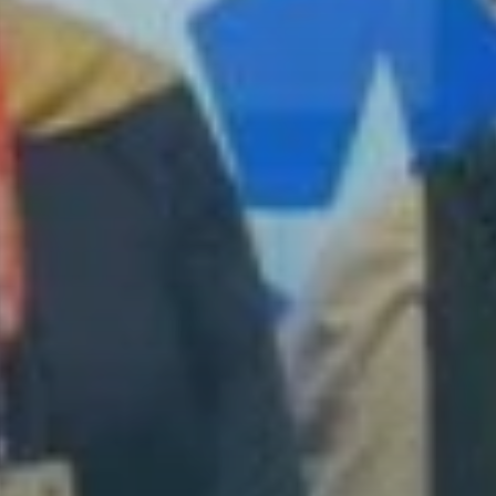
Richmond Park škole (RPS) s ponosom
objavljuju da su postale prve i jedine škole
u Bosni i Hercegovini koje su dobile
prestižnu akreditaciju British Schools