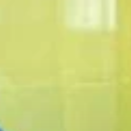
Bosne i Hercegovine
koji je ikada ostvario
ovaj uspjeh.