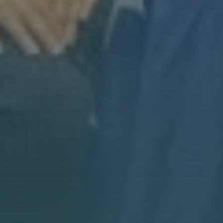
malog grada Lukavca u BiH, postao je
jedan od rijetkih građana naše zemlje koji
su diplomirali na Massachusetts Institute
of Technology (MIT), na Odsjeku za
elektrotehniku i računarstvo.