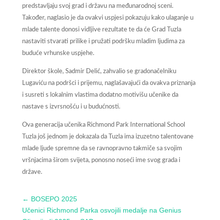
predstavljaju svoj grad i državu na međunarodnoj sceni.
Također, naglasio je da ovakvi uspjesi pokazuju kako ulaganje u
mlade talente donosi vidljive rezultate te da će Grad Tuzla
nastaviti stvarati prilike i pružati podršku mladim ljudima za
buduće vrhunske uspjehe.
Direktor škole, Sadmir Delić, zahvalio se gradonačelniku
Lugaviću na podršci i prijemu, naglašavajući da ovakva priznanja
i susreti s lokalnim vlastima dodatno motivišu učenike da
nastave s izvrsnošću i u budućnosti.
Ova generacija učenika Richmond Park International School
Tuzla još jednom je dokazala da Tuzla ima izuzetno talentovane
mlade ljude spremne da se ravnopravno takmiče sa svojim
vršnjacima širom svijeta, ponosno noseći ime svog grada i
države.
←
BOSEPO 2025
Učenici Richmond Parka osvojili medalje na Genius