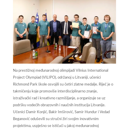
Na prestižnoj međunarodnoj olimpijadi Vilnius International
Project Olympiad (VILIPO), održanoj u Litvaniji, učenici
Richmond Park škole osvojili su četiri zlatne medalje. Riječ je o
takmičenju koje promoviše interdisciplinarno znanje,
istraživački rad i kreativno razmišljanje, a organizuje se uz
podršku vodećih obrazovnih i naučnih institucija Litvanije.
Učenici Damir Konjić, Bakir Imširović, Samir Hundur i Vedad
Beganović oduševili su stručni žiri svojim inovativnim
projektima, uspješno se ističući u jakoj međunarodnoj