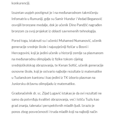
konkurenciji.
Izuzetan uspjeh postignut je i na međunarodnom takmičenju
Infomatrix u Rumuniji, gdje su Samir Hundur i Vedad Beganović
osvojili bronzane medalje, dok je učenik Dino Pandžić nagrađen
bronzom za svoj projekat iz oblasti savremenih tehnologija.
Pored toga, istaknuti su i učenici Muhamed Numanović, učenik
generacije srednje škole i najuspješniji fizičar u Bosni i
Hercegovini, koji je jedini učenik u historiji zemlje sa plasmanom
na međunarodnu olimpijadu iz fizike tokom cijelog
srednjoškolskog obrazovanja, te Kenan Softić, učenik generacije
osnovne škole, koji je ostvario najbolje rezultate iz matematike
u Tuzlanskom kantonu i kao jedini iz TK izborio plasman na
Juniorsku državnu olimpijadu iz matematike.
Gradonačelnik dr. sc. Zijad Lugavić istakao je da ovi rezultati ne
samo da potvrđuju kvalitet obrazovanja, već i ističu Tuzlu kao
grad znanja, talenata i perspektivnih mladih ljudi. Izrazio je
ponos zbog posvećenosti i truda mladih koji na najbolji način