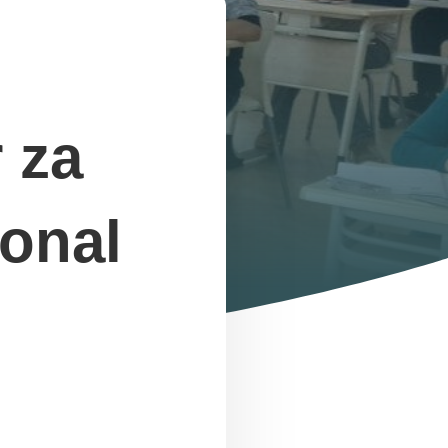
 za
ional