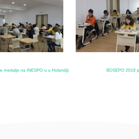
atne medalje na INESPO-u u Holandiji.
BOSEPO 2018 pro