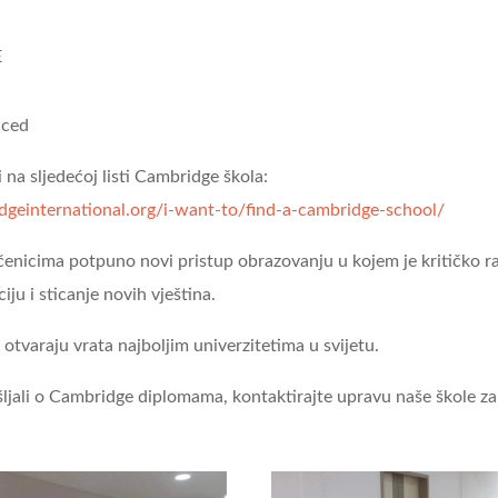
E
nced
na sljedećoj listi Cambridge škola:
geinternational.org/i-want-to/find-a-cambridge-school/
nicima potpuno novi pristup obrazovanju u kojem je kritičko raz
iju i sticanje novih vještina.
tvaraju vrata najboljim univerzitetima u svijetu.
šljali o Cambridge diplomama, kontaktirajte upravu naše škole za 