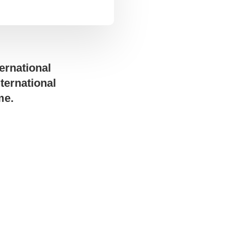
ernational
ternational
me.